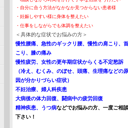
2017
・自分に合う方法がなかなか見つからない患者様
ホー
・妊娠しやすい様に身体を整えたい
呼吸
・仕事をしながらでも体調を整えたい
2017
ホー
＜具体的な症状でお悩みの方＞
加し
慢性腰痛、急性のギックリ腰、慢性の肩こり、
2017
ブロ
こり、膝の痛み
2017
慢性疲労、女性の更年期症状からくる不定愁訴
ブロ
（冷え、むくみ、のぼせ、頭痛、生理痛などの
つき
因が分かりづらい症状）
2017
ブロ
不妊治療、婦人科疾患
いて
大病後の体力回復、闘病中の疲労回復
2017
ブロ
精神疾患、うつ病
などでお悩みの方、一度ご相
2017
下さい！
ホー
まし