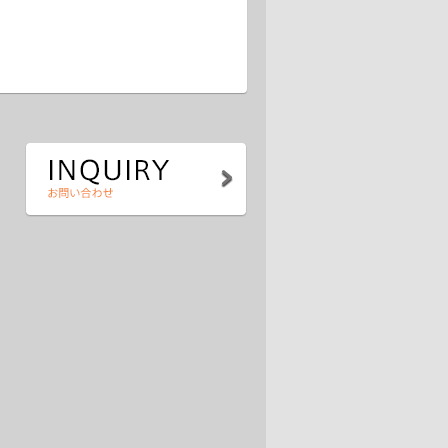
.07.21
グで広告第２弾を公開しました！！
.07.18
グ更新しました。マッサージの話
.07.16
グ更新しました。体を温める施術。
.07.15
グ更新しました。往診について
.07.12
グ更新しました 眠りの話
.07.11
グ更新しました 院の風景その２
.07.09
ムページ 駐車場について更新しました
.07.08
初日終了です。ありがとうございます ブ
書きました。