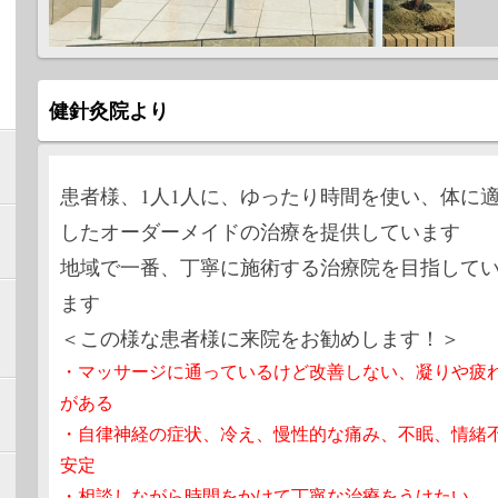
2020
院内
2019
年末
健針灸院より
2019
お盆
患者様、1人1人に、ゆったり時間を使い、体に
2018
重要
したオーダーメイドの治療を提供しています
2018
地域で一番、丁寧に施術する治療院を目指して
＜ブ
ます
2018
＜ブ
＜この様な患者様に来院をお勧めします！＞
まし
・マッサージに通っているけど改善しない、凝りや疲
2018
がある
3月
・自律神経の症状、冷え、慢性的な痛み、不眠、情緒
2017
安定
お知
た！
・相談しながら時間をかけて丁寧な治療をうけたい