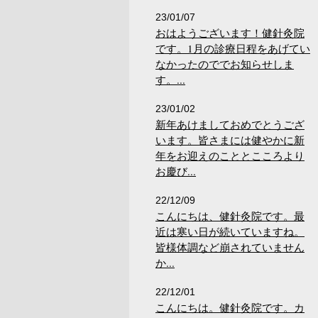
23/01/07
おはようございます！健針灸院
です。1月の診療日程をあげてい
なかったのででお知らせしま
す。...
23/01/02
新年あけましておめでとうござ
います。皆さまには健やかに新
年をお迎えのこととこころより
お慶び...
22/12/09
こんにちは、健針灸院です。最
近は寒い日が続いていますね。
皆様体調など崩されていません
か...
22/12/01
こんにちは。健針灸院です。カ