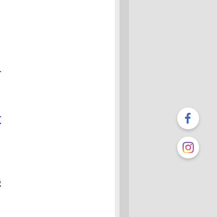
.11.10
ムページの症例集、治療実績に『肩こりで
がしずらい」を追加しました。
.10.18
ムページのメニューに、往診についてを追
ました！
首
.09.22
グ更新ししました。「膝の痛みの予防」
.09.10
グ更新しました「首の凝りでめまい、ふら
原
」
.09.06
グ更新しました。TV放送での肩こりにつ
思う事
.08.28
グ更新しました。「湿布の話」
談
.08.23
ムページの「症例集、治療実績」を更新し
た。腰部から臀部の痛みを追加しました