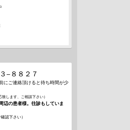
中
.08.20
グ更新しました。「鍼は効くの？」
.08.15
排
グ更新しました。この時期に多くなる腰痛
.08.06
ムページに症例集、治療実績を追加しまし
これからも少しずつ症例をアップしていき
のでご覧ください
.07.31
らせ！ブログで8月の診療予定について更
３−８８２７
ました。
.07.29
前にご連絡頂けると待ち時間が少
ムページのよくあるご質問を更新しまし
応致します、ご相談下さい）
.07.28
周辺の患者様。往診もしていま
グ更新しました。嘘はつけません。
.07.21
をご確認下さい）
ムページ、オススメ！当院の施術紹介を更
ました！ Menuよりご覧下さい。