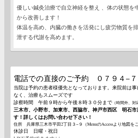
優しい鍼灸治療で自立神経を整え 、体の状態を
2017
ブロ
から改善します！
2017
体温を高め、内臓の働きを活発にし疲労物質を
ブロ
泄する代謝を高めます。
2017
ホー
た。
ます
2017
お知
電話での直接のご予約 ０７９４−７
新し
2017
当院は予約の患者様優先となっております。来院前は事
ホー
なく、治療もスムーズです
た。
診察時間 午前９時から午後８時３０分まで
（時間外、対
2017
三木市、小野市、加東市、西脇市、神戸市西区 明石市
ブロ
す！詳しくはお問い合わせ下さい！
2017
住所 兵庫県三木市平田2丁目３−９（MenuのAccessより地図
ホー
休診日 日曜・祝日
新し