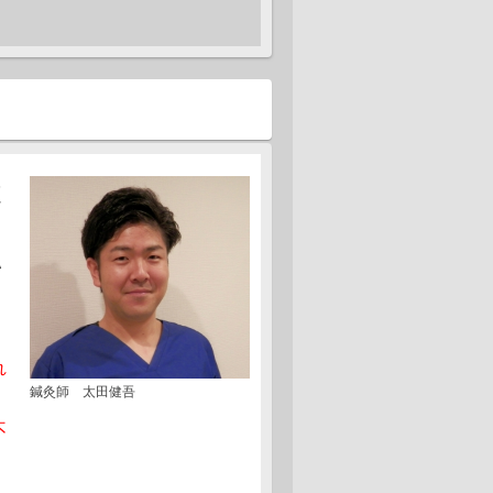
.04.07
のコロナ対策について
.12.27
年始の休診についてのお知らせ
.08.07
期間の診療について
適
.12.28
！！休診日の変更について！！
.04.21
い
ログ更新＞連休中の診療日程につていて
.03.06
ログ更新情報＞妊活と食事、後編を更新し
た。
れ
.03.06
鍼灸師 太田健吾
の予定をブログにアップしました
不
.12.01
らせ・12月の予定をブログに掲載しましし