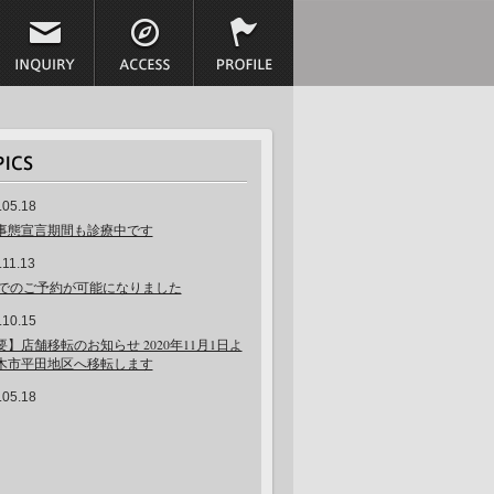
.05.18
事態宣言期間も診療中です
.11.13
NEでのご予約が可能になりました
.10.15
要】店舗移転のお知らせ 2020年11月1日よ
木市平田地区へ移転します
.05.18
要】平常通り診療を再開します！
.04.22
２２日から５月６日の診療について